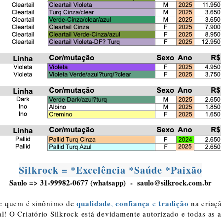
Silkrock = *Excelência *Saúde *Paixão
Saulo => 31-99982-0677 (whatsapp) -
saulo@silkrock.com.br
qualidade
confiança
tradição
e quem é sinônimo de
,
e
na criaçã
l! O Criatório Silkrock está devidamente autorizado e todas as 