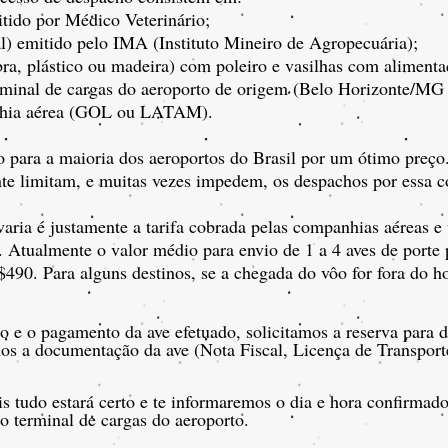
tid
o por Médico Veterinário;
) emitido pelo IMA (Instituto Mineiro de Agropecuária);
ibra, plástico ou madeira) com poleiro e vasilhas com alimenta
terminal de cargas do aeroporto de origem (Belo Horizonte/MG
anhia aérea (GOL ou LATAM).
o para a maioria dos aeroportos do Brasil por um ótimo pre
ente limitam, e muitas vezes impede
m, os despachos por essa c
 varia é justamente a tarifa cobrada pelas companhias aéreas e
tualmente o valor médio para envio de 1 a 4 aves de porte 
0. Para alguns destinos, se a chegada do vôo for fora do h
do e o pagamento da ave efetuado, solicitamos a reserva p
mos a documentação da ave (Nota Fiscal, Licença de Transport
s tudo estará certo e te informaremos o dia e hora confirmad
no terminal de cargas do aeroporto.