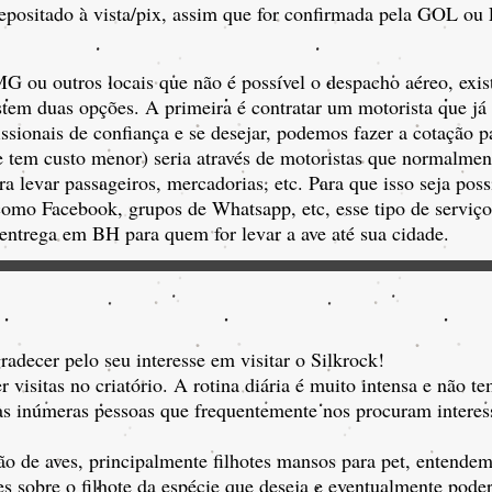
depositado à vista/pix, assim que for confirmada pela GOL o
G ou outros locais que não é possível o despacho aéreo, exist
xistem duas opções. A primeira é contratar um motorista que já
issionais de confiança e se desejar, podemos fazer a cotação 
tem custo menor) seria através de motoristas que normalmen
ra levar passageiros, mercadorias, etc. Para que isso seja pos
 como Facebook, grupos de Whatsapp, etc, esse tipo de serviç
trega em BH para quem for levar a ave até sua cidade.
adecer pelo seu interesse em visitar o Silkrock!
visitas no criatório. A rotina diária é muito intensa e não tem
às inúmeras pessoas que frequentemente nos procuram interes
ção de aves, principalmente filhotes mansos para pet, entende
s sobre o filhote da espécie que deseja e eventualmente poder