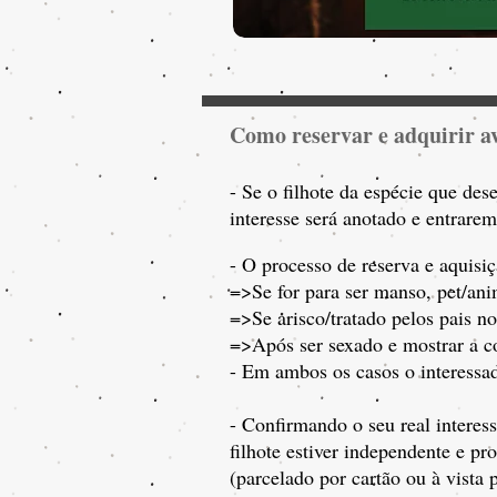
Como reservar e adquirir av
- Se o filhote da espécie que des
interesse será anotado e entrare
- O processo de reserva e aquisiç
=>Se for para s
er manso, pet/an
=>Se arisco/tratado pelos pais no
=>Após ser sexado e mostrar a co
- Em ambos os casos o interessad
- Confirmando o seu real interess
filhote estiver independente e p
(parcelado por cartão ou à vista p