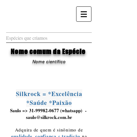
Espécies que criamos
Nome comum da Espécie
Nome científico
Silkrock = *Excelência
*Saúde *Paixão
Saulo =>
31-99982-0677
(whatsapp) -
saulo@silkrock.com.br
Adquira de quem é sinônimo de
qualidade
confiança
tradição
,
e
na