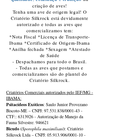
criação de aves!
Tenha uma ave de origem legal! O
Criatório Silkrock está devidamente
autorizado e todas as aves que
comercializamos tem:
*Nota Fiscal *Licença de Transporte-
Ibama *Certificado de Origem-Ibama
*Anilha fechada *Sexagem *Atestado
de Saúde
- Despachamos para todo o Brasil.
- Todas as aves que postamos e
comercializamos são do plantel do
Criatório Silkrock.
Criatórios Comerciais autorizados pelo IEF/MG -
IBAMA:
Psitacídeos Exóticos
: Saulo Junior Provezano
Biscoto-ME – CNPJ:
97.531.838
/0001-43 -
CTF::
6313926
- Autorização de Manejo da
Fauna Silvestre: 946621
Bicudo (
)
Sporophila maximiliani
: Criatório
Silkrock Ltda – CNPJ:
05.913.906
/0001-10 -