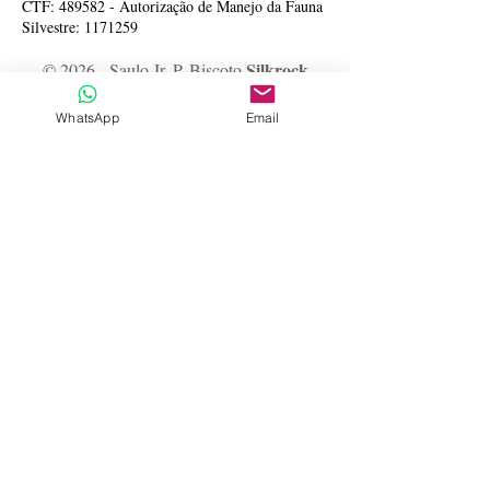
CTF: 489582 - Autorização de Manejo da Fauna
Silvestre:
1171259
Silkrock
© 2026 - Saulo Jr. P. Biscoto
http://www.silkrock.com.br
WhatsApp
Email