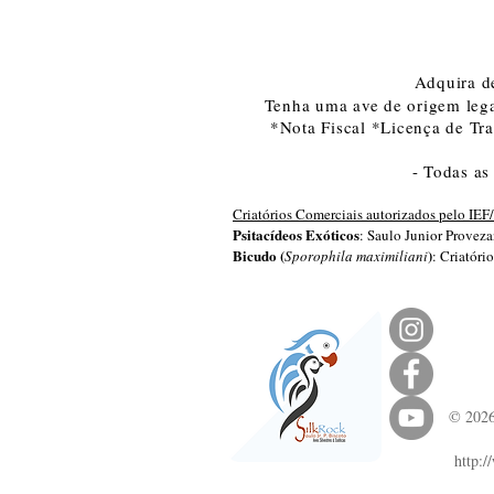
Adquira d
Tenha uma ave de origem lega
*Nota Fiscal *Licença de Tr
- Todas as
Criatórios Comerciais autorizados pelo I
Psitacídeos Exóticos
: Saulo Junior Provez
Bicudo (
)
Sporophila maximiliani
: Criatór
© 2026 
http:/