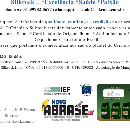
Silkrock = *Excelência *Saúde *Paixão
Saulo => 31-99982-0677 (whatsapp) -
saulo@silkrock.com.br
qualidade
confiança
tradição
e quem é sinônimo de
,
e
na criaçã
l! O Criatório Silkrock está devidamente autorizado e todas as 
ansporte-Ibama *Certificado de Origem-Ibama *Anilha fechada
- Despachamos para todo o Brasil.
 aves que postamos e comercializamos são do plantel do Criatóri
EF/MG - IBAMA:
ano Biscoto-ME – CNPJ: 97.531.838/0001-43 - CTF:: 6313926 - Autorização de Ma
io Silkrock Ltda – CNPJ: 05.913.906/0001-10 - CTF: 489582 - Autorização de Mane
- Saulo Jr. P. Biscoto
Silkrock
/www.silkrock.com.br