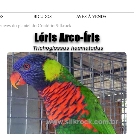
ES
BICUDOS
AVES À VENDA
 aves do plantel do Criatório Silkrock.
Lóris Arco-Íris
Trichoglossus haematodus